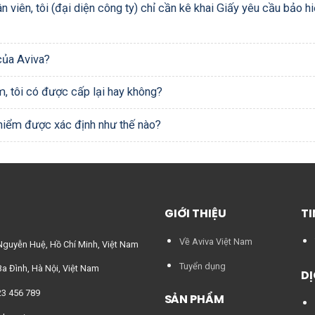
n viên, tôi (đại diện công ty) chỉ cần kê khai Giấy yêu cầu bảo
 của Aviva?
 tôi có được cấp lại hay không?
 hiểm được xác định như thế nào?
GIỚI THIỆU
TI
Về Aviva Việt Nam
Nguyễn Huệ, Hồ Chí Minh, Việt Nam
Tuyển dụng
a Đình, Hà Nội, Việt Nam
DỊ
23 456 789
SẢN PHẨM