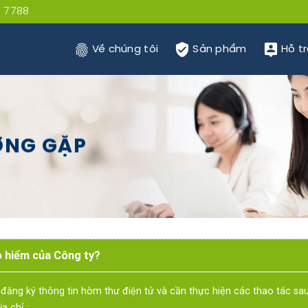
 7788
Về chúng tôi
Sản phẩm
Hỗ t
ỜNG GẶP
o hiểm của Công ty?
ng ký thông tin hòm thư điện tử và cần thực hiện các thao tác sau
 chỉ :