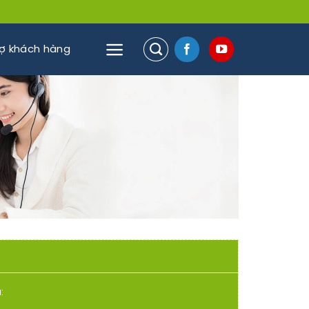
rợ khách hàng
: