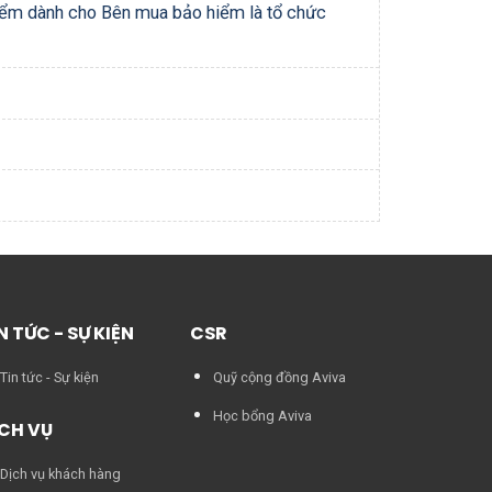
 hiểm dành cho Bên mua bảo hiểm là tổ chức
N TỨC - SỰ KIỆN
CSR
Tin tức - Sự kiện
Quỹ cộng đồng Aviva
Học bổng Aviva
CH VỤ
Dịch vụ khách hàng