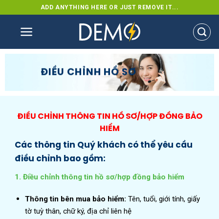
Skip
ADD ANYTHING HERE OR JUST REMOVE IT...
to
content
ĐIỀU CHỈNH HỒ SƠ
ĐIỀU CHỈNH THÔNG TIN HỒ SƠ/HỢP ĐỒNG BẢO
HIỂM
Các thông tin Quý khách có thể yêu cầu
điều chỉnh bao gồm:
1. Điều chỉnh thông tin hồ sơ/hợp đồng bảo hiểm
Thông tin bên mua bảo hiểm:
Tên, tuổi, giới tính, giấy
tờ tuỳ thân, chữ ký, địa chỉ liên hệ